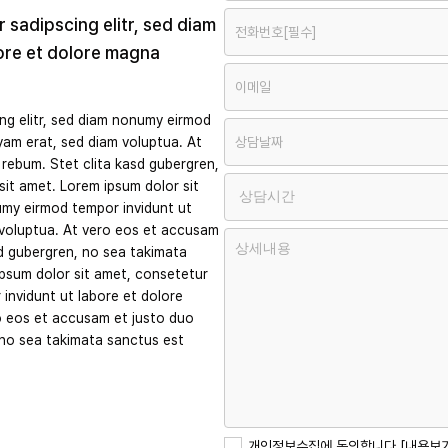
 sadipscing elitr, sed diam
ore et dolore magna
ng elitr, sed diam nonumy eirmod
yam erat, sed diam voluptua. At
rebum. Stet clita kasd gubergren,
it amet. Lorem ipsum dolor sit
umy eirmod tempor invidunt ut
 voluptua. At vero eos et accusam
sd gubergren, no sea takimata
ipsum dolor sit amet, consetetur
invidunt ut labore et dolore
o eos et accusam et justo duo
 no sea takimata sanctus est
개인정보수집에 동의합니다.
[내용보