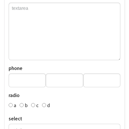
phone
radio
a
b
c
d
select