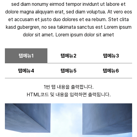
sed diam nonumy eirmod tempor invidunt ut labore et
dolore magna aliquyam erat, sed diam voluptua. At vero eos
et accusam et justo duo dolores et ea rebum. Stet clita
kasd gubergren, no sea takimata sanctus est Lorem ipsum
dolor sit amet. Lorem ipsum dolor sit amet
탭메뉴1
탭메뉴2
탭메뉴3
탭메뉴4
탭메뉴5
탭메뉴6
1번 탭 내용을 출력합니다.
HTML코드 및 내용을 입력하면 출력됩니다.