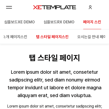
심플보드XE DEMO
심플보드RX DEMO
페이지 스킨
필 소개 페이지스킨
탭 스타일 페이지스킨
오시는길 안내 페이
탭 스타일 페이지
Lorem ipsum dolor sit amet, consetetur
sadipscing elitr, sed diam nonumy eirmod
tempor invidunt ut labore et dolore magna
aliquyam erat, sed diam voluptua.
Lorem ipsum dolor sit amet, consetetur sadipscing elitr,