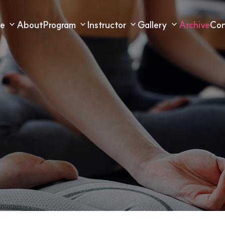
e
About
Program
Instructor
Gallery
Archive
Con