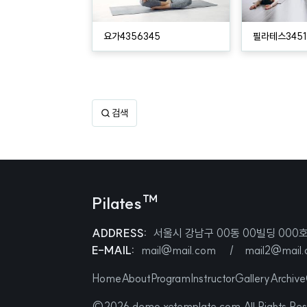
요가4356345
필라테스3451
검색
Pilates™
ADDRESS:
서울시 강남구 00동 00빌딩 000
E-MAIL:
mail@mail.com
mail2@mail
Home
About
Program
Instructor
Gallery
Archive
©2026 demo.xetemplate.com All Rights Res