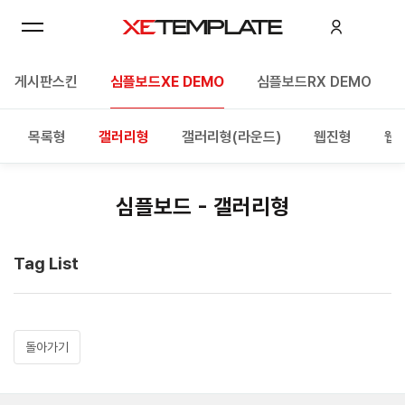
롤 게시판스킨
심플보드XE DEMO
심플보드RX DEMO
목록형
갤러리형
갤러리형(라운드)
웹진형
웹진
심플보드 - 갤러리형
Tag List
돌아가기