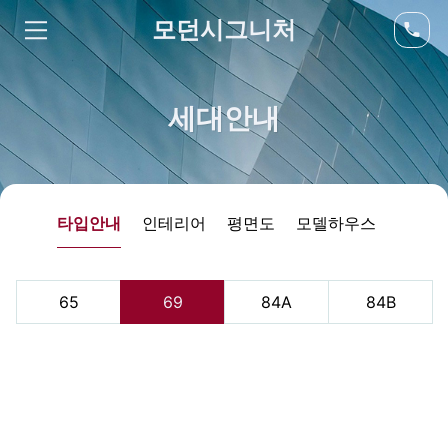
모던시그니처
세대안내
타입안내
인테리어
평면도
모델하우스
65
69
84A
84B