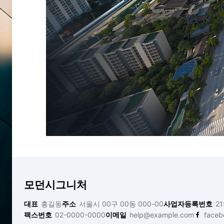
모던시그니처
대표
홍길동
주소
서울시 00구 00동 000-00
사업자등록번호
21
팩스번호
02-0000-0000
이메일
help@example.com
faceb