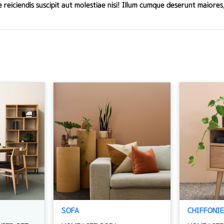
e reiciendis suscipit aut molestiae nisi! Illum cumque deserunt maiore
SOFA
CHIFFONI