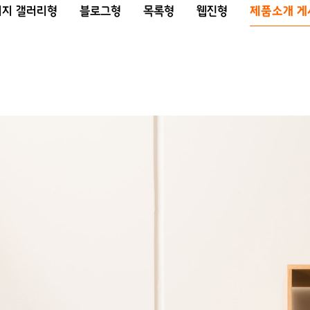
미지 갤러리형
블로그형
목록형
웹진형
제품소개 게