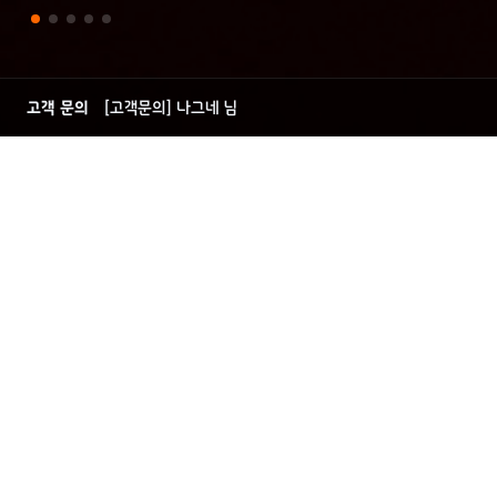
[고객문의] 박승욱 님
고객 문의
[고객문의] 나그네 님
[고객문의] 조하나 님
[고객문의] sdfa 님
ㅁㄴㅇ 님 방문예약
sadfasdf 님 관심고객 등록
11 님 문의
김이사 님 문의