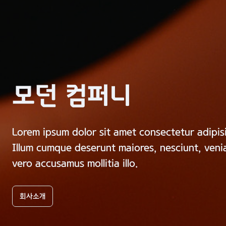
t molestiae nisi!
 corrupti modi