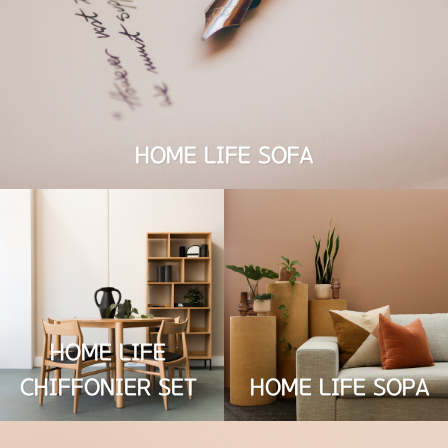
김이사 님 문의
2021.10.05
HOME LIFE SOFA
HOME LIFE
CHIFFONIER SET
HOME LIFE SOPA