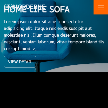
(주)MORDERNE
HOME LIFE SOFA
Lorem ipsum dolor sit amet consectetur
adipisicing elit. Itaque reiciendis suscipit aut
molestiae nisi! Illum cumque deserunt maiores,
nesciunt, veniam laborum, vitae tempore blanditiis
corrupti modi v...
VIEW DETAIL