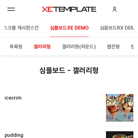
한스크롤 게시판스킨
심플보드XE DEMO
심플보드RX DEM
목록형
갤러리형
갤러리형(라운드)
웹진형
웹진
심플보드 - 갤러리형
icecrim
+1
pudding
+1