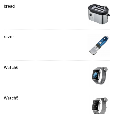
bread
+1
razor
+1
Watch6
+1
Watch5
+1