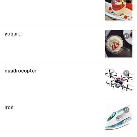
yogurt
+1
quadrocopter
+1
iron
+1