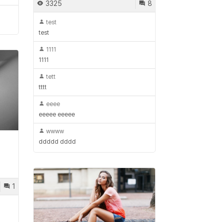
3325
8
test
test
1111
1111
tett
tttt
eeee
eeeee eeeee
wwww
ddddd dddd
1