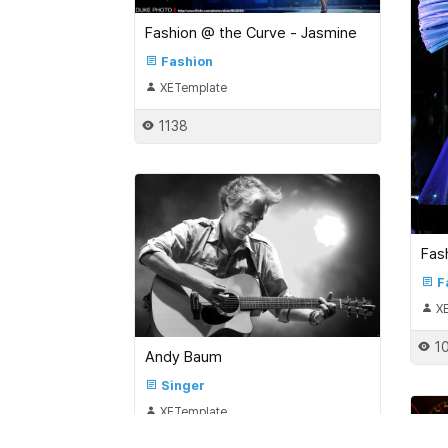
Fashion @ the Curve - Jasmine
Fashion
XETemplate
1138
Fas
F
XE
1
Andy Baum
Singer
XETemplate