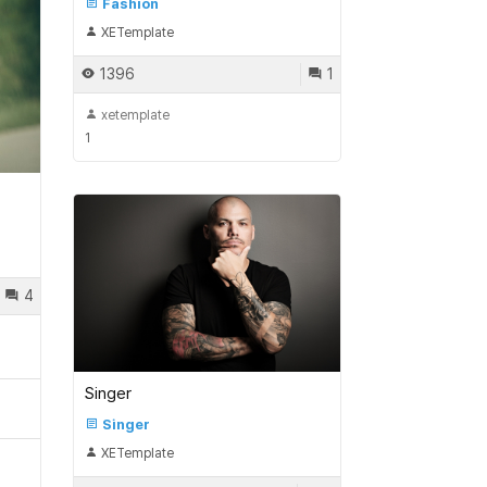
Fashion
XETemplate
1396
1
xetemplate
1
4
Singer
Singer
XETemplate