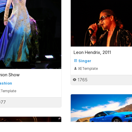
Leon Hendrix, 2011
Singer
XETemplate
hion Show
1765
ashion
Template
077