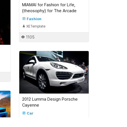
MIAMAI for Fashion for Life,
{theosophy} for The Arcade
Fashion
XETemplate
1105
2012 Lumma Design Porsche
Cayenne
Car
XETemplate