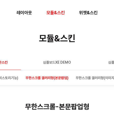
레이아웃
모듈&스킨
위젯&스킨
모듈&스킨
판스킨
심플보드XE DEMO
심플
히스토리기능)
무한스크롤 갤러리형(본문팝업)
무한스크롤 갤러리형(이미지
무한스크롤-본문팝업형