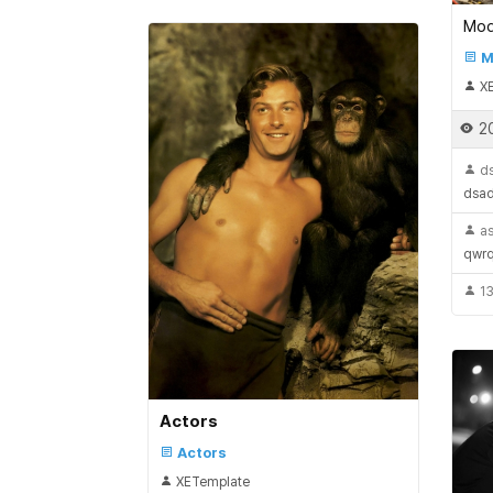
Mod
M
XE
2
d
dsa
as
qwr
1
Actors
Actors
XETemplate