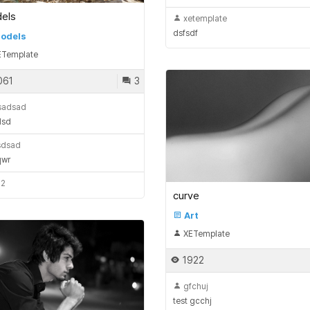
els
xetemplate
dsfsdf
odels
Template
061
3
sadsad
dsd
dsad
qwr
32
curve
Art
XETemplate
1922
gfchuj
test gcchj