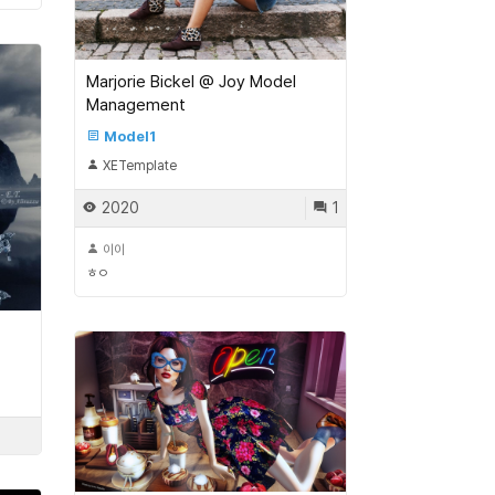
Marjorie Bickel @ Joy Model
Management
Model1
XETemplate
2020
1
이이
ㅎㅇ