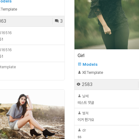
odels
Template
363
3
616516
51
616516
Girl
51
Models
template
XETemplate
2583
날쎄
테스트 댓글
벌쳐
이거 뭔가요
dr
ss