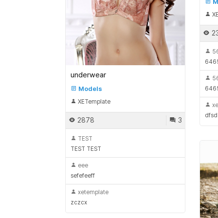
M
XE
2
5
646
underwear
5
646
Models
XETemplate
xe
dfsd
2878
3
TEST
TEST TEST
eee
sefefeeff
xetemplate
zczcx