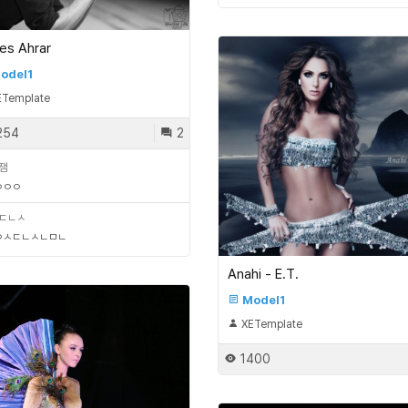
es Ahrar
odel1
Template
254
2
잼
ㅇㅇㅇ
ㄷㄴㅅ
ㅇㅅㄷㄴㅅㄴㅁㄴ
Anahi - E.T.
Model1
XETemplate
1400