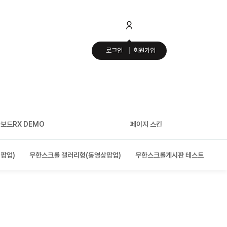
로그인
회원가입
보드RX DEMO
페이지 스킨
팝업)
무한스크롤 갤러리형(동영상팝업)
무한스크롤게시판 테스트