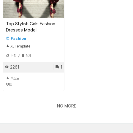
Top Stylish Girls Fashion
Dresses Model
Fashion
XETemplate
수정
/
삭제
2261
1
텍스트
텟트
NO MORE