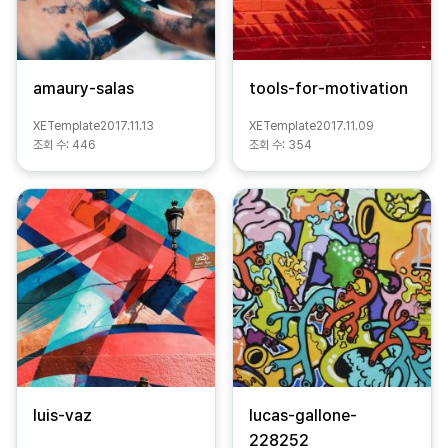
amaury-salas
tools-for-motivation
XETemplate
2017.11.13
XETemplate
2017.11.09
조회 수:
446
조회 수:
354
luis-vaz
lucas-gallone-
228252