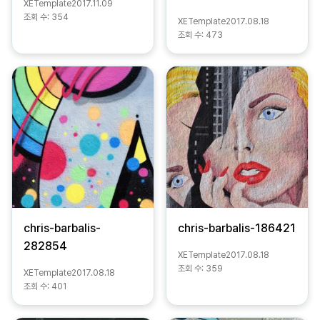
XETemplate
2017.11.09
조회 수:
354
XETemplate
2017.08.18
조회 수:
473
chris-barbalis-
chris-barbalis-186421
282854
XETemplate
2017.08.18
조회 수:
359
XETemplate
2017.08.18
조회 수:
401