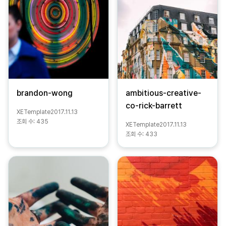
brandon-wong
ambitious-creative-
co-rick-barrett
XETemplate
2017.11.13
조회 수:
435
XETemplate
2017.11.13
조회 수:
433