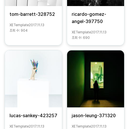
tom-barrett-328752
ricardo-gomez-
angel-397750
XETemplate
2017.11.13
조회 수:
904
XETemplate
2017.11.13
조회 수:
690
lucas-sankey-423257
jason-leung-371320
XETemplate
2017.11.13
XETemplate
2017.11.13