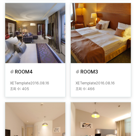
ROOM4
ROOM3
XETemplate
2016.08.16
XETemplate
2016.08.16
조회 수:
405
조회 수:
466