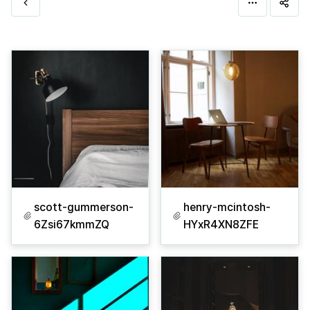
scott-gummerson-
henry-mcintosh-
6Zsi67kmmZQ
HYxR4XN8ZFE