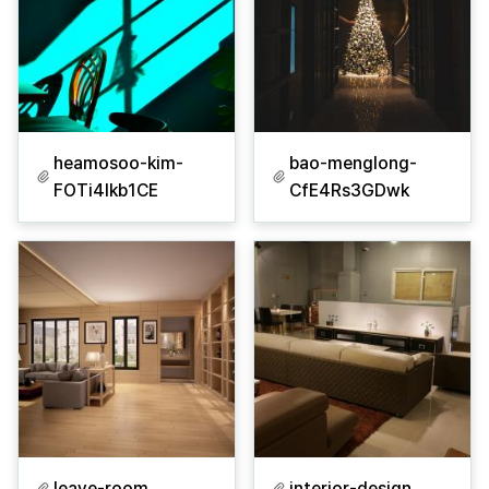
heamosoo-kim-
bao-menglong-
FOTi4lkb1CE
CfE4Rs3GDwk
leave-room
interior-design