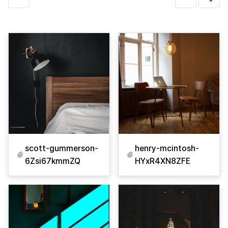
scott-gummerson-
henry-mcintosh-
6Zsi67kmmZQ
HYxR4XN8ZFE