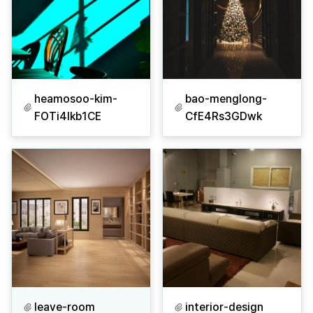
heamosoo-kim-
bao-menglong-
FOTi4lkb1CE
CfE4Rs3GDwk
leave-room
interior-design