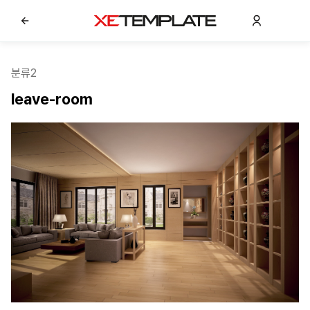
분류2
leave-room