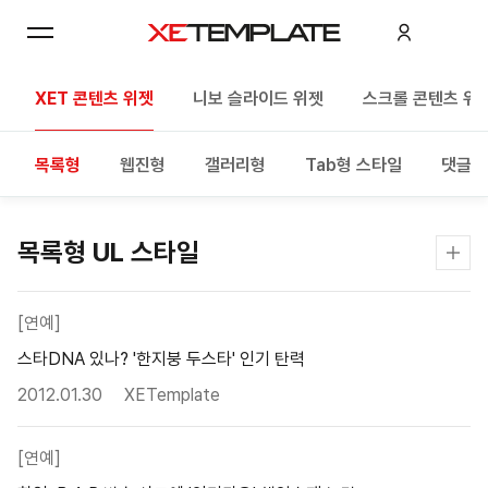
XET 콘텐츠 위젯
니보 슬라이드 위젯
스크롤 콘텐츠 위
목록형
웹진형
갤러리형
Tab형 스타일
댓글만
목록형 UL 스타일
[연예]
스타DNA 있나? '한지붕 두스타' 인기 탄력
2012.01.30
XETemplate
[연예]