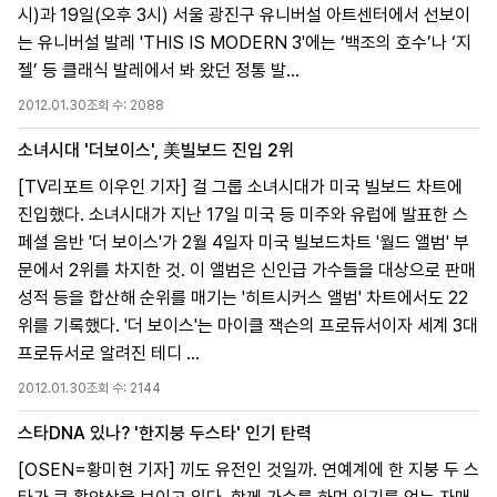
시)과 19일(오후 3시) 서울 광진구 유니버설 아트센터에서 선보이
는 유니버설 발레 'THIS IS MODERN 3'에는 ‘백조의 호수’나 ‘지
젤’ 등 클래식 발레에서 봐 왔던 정통 발...
2012.01.30
조회 수:
2088
소녀시대 '더보이스', 美빌보드 진입 2위
[TV리포트 이우인 기자] 걸 그룹 소녀시대가 미국 빌보드 차트에
진입했다. 소녀시대가 지난 17일 미국 등 미주와 유럽에 발표한 스
페셜 음반 '더 보이스'가 2월 4일자 미국 빌보드차트 '월드 앨범' 부
문에서 2위를 차지한 것. 이 앨범은 신인급 가수들을 대상으로 판매
성적 등을 합산해 순위를 매기는 '히트시커스 앨범' 차트에서도 22
위를 기록했다. '더 보이스'는 마이클 잭슨의 프로듀서이자 세계 3대
프로듀서로 알려진 테디 ...
2012.01.30
조회 수:
2144
스타DNA 있나? '한지붕 두스타' 인기 탄력
[OSEN=황미현 기자] 끼도 유전인 것일까. 연예계에 한 지붕 두 스