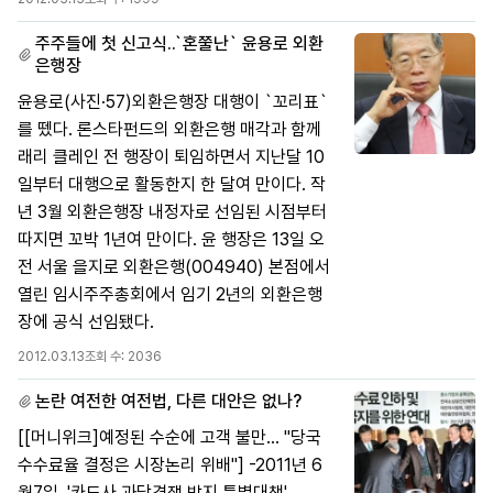
주주들에 첫 신고식..`혼쭐난` 윤용로 외환
은행장
윤용로(사진·57)외환은행장 대행이 `꼬리표`
를 뗐다. 론스타펀드의 외환은행 매각과 함께
래리 클레인 전 행장이 퇴임하면서 지난달 10
일부터 대행으로 활동한지 한 달여 만이다. 작
년 3월 외환은행장 내정자로 선임된 시점부터
따지면 꼬박 1년여 만이다. 윤 행장은 13일 오
전 서울 을지로 외환은행(004940) 본점에서
열린 임시주주총회에서 임기 2년의 외환은행
장에 공식 선임됐다.
2012.03.13
조회 수:
2036
논란 여전한 여전법, 다른 대안은 없나?
[[머니위크]예정된 수순에 고객 불만… "당국
수수료율 결정은 시장논리 위배"] -2011년 6
월7일. '카드사 과당경쟁 방지 특별대책'