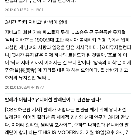
민들의 물가 부담이 더 커질 전망이다.
2012.03.13
조회 수:
1881
3시간 ‘닥터 지바고’ 한 방이 없네
지바고의 회한 가슴 파고들지 못해 … 조승우 곧 구원등판 뮤지컬
'닥터 지바고'는 1900년대 초반 러시아 볼셰비키 혁명 속에서 얽히
고설킨 세 남녀의 사랑과 열정을 담은 서사극이다. [오디뮤지컬컴퍼
니] '3시간 뮤지컬'은 이제 하나의 트렌드가 된 것일까. '조로'에 이
어 '닥터 지바고'까지 이어지는 걸 보니 말이다. '압축의 미학'은 이제
'장광설(長廣舌)'에 자리를 내줘야 하는 모양이다. 올 상반기 최고
화제의 뮤지컬인 '닥터...
2012.01.30
조회 수:
1977
발레가 어렵다? 유니버설 발레단이 그 편견을 깬다!
[CBS 하근찬 기자] 발레가 어렵다는 편견을 깨기 위해 유니버설
발레단이 이어리 킬리안 등 세계적 명성의 천재 안무가 3명과 만났
다. 이어리 킬리안, 윌리엄 포사이드, 오하드 나하린과 유니버설 발
레단이 함께 하는 'THIS IS MODERN 3'. 2 월 18일(오후 3시, 7