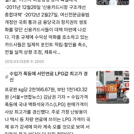
-2011년 12월26일 '신용카드시장 구조개선
종합대책' -2012년 2월27일. 여신전문금융법
개정안 국회 통과 금 융당국과 정치권의 쌍포
화를 맞던 신용카드사들이 대책 마련에 나섰
다. 각종 규제에 수익성 악화를 호소하고 있는
카드사들은 일제히 포인트 적립·할인율 축소,
전월 실적 상향 조정, 제휴사...
2012.03.13
조회 수:
2000
수입가 폭등에 서민연료 LPG값 최고가 경
신
프로판 ㎏당 2천166.67원, 부탄 1천143.32
원 (서울=연합뉴스) 김남권 기자 = 수입가격
폭등에 국내 액화석유가스(LPG) 판매가격이
사상 최고가를 경신했다. 주로 가정 난방용이
나 택시 등 차량 연료에 쓰이는 LPG 가격이 국
제 유가 강세에 따라 계속 오를 것으로 보여 서