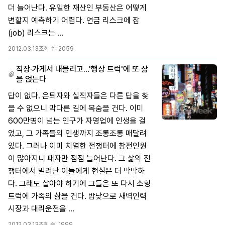
더 늘어난다. 유일한 재산인 부동산은 어떻게
변할지 예측하기 어렵다. 연금 리스크에 잡
(job) 리스크는 ...
2012.03.13
조회 수:
2059
직장·가게서 내몰리고…'행상 트럭'에 또 삶
을 얹는다
답이 없다. 은퇴자와 실직자들은 다른 답을 찾
을 수 없으니 막다른 길에 목숨을 건다. 이미
600만명이 넘는 인구가 자영업에 인생을 걸
었고, 그 가족들의 인생까지 조롱조롱 매달려
있다. 그러나 이미 치열한 전쟁터에 참전인원
이 많아지니 패자만 점점 늘어난다. 그 삶의 전
쟁터에서 밀려난 이들에게 현실은 더 막막하
다. 그래도 살아야 하기에 그들은 또 다시 소형
트럭에 가족의 삶을 건다. 밤낮으로 새벽인력
시장과 대리운전을 ...
2012.03.13
조회 수:
1999