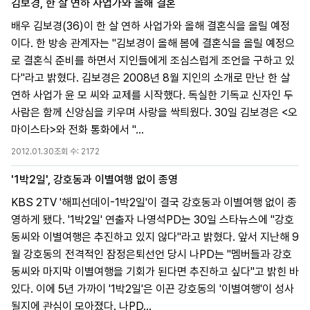
김보경, 한 살 연하 사업가와 올해 결혼
배우 김보경(36)이 한 살 연하 사업가와 올해 결혼식을 올릴 예정
이다. 한 방송 관계자는 "김보경이 올해 봄에 결혼식을 올릴 예정으
로 결혼식 준비를 하면서 지인들에게 조심스럽게 조언을 구하고 있
다"라고 밝혔다. 김보경은 2008년 8월 지인의 소개로 만난 한 살
연하 사업가 윤 모 씨와 교제를 시작했다. 독실한 기독교 신자인 두
사람은 함께 신앙심을 키우며 사랑을 싹틔웠다. 30일 김보경은 <오
마이스타>와 전화 통화에서 "...
2012.01.30
조회 수:
2172
'1박2일', 강호동과 이별여행 없이 종영
KBS 2TV '해피선데이-1박2일'이 결국 강호동과 이별여행 없이 종
영하게 됐다. '1박2일' 연출자 나영석PD는 30일 스타뉴스에 "강호
동씨와 이별여행은 추진하고 있지 않다"라고 밝혔다. 앞서 지난해 9
월 강호동의 전격적인 잠정은퇴선언 당시 나PD는 "멤버들과 강호
동씨와 마지막 이별여행을 기회가 된다면 추진하고 싶다"고 밝힌 바
있다. 이에 5년 가까이 '1박2일'은 이끈 강호동의 '이별여행'이 성사
될지에 관심이 모아졌다. 나PD...