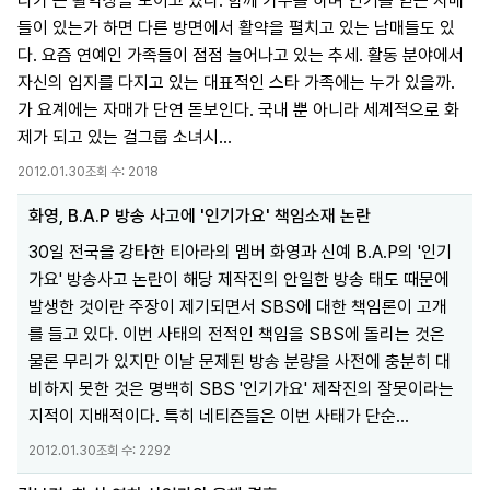
타가 큰 활약상을 보이고 있다. 함께 가수를 하며 인기를 얻는 자매
들이 있는가 하면 다른 방면에서 활약을 펼치고 있는 남매들도 있
다. 요즘 연예인 가족들이 점점 늘어나고 있는 추세. 활동 분야에서
자신의 입지를 다지고 있는 대표적인 스타 가족에는 누가 있을까.
가 요계에는 자매가 단연 돋보인다. 국내 뿐 아니라 세계적으로 화
제가 되고 있는 걸그룹 소녀시...
2012.01.30
조회 수:
2018
화영, B.A.P 방송 사고에 '인기가요' 책임소재 논란
30일 전국을 강타한 티아라의 멤버 화영과 신예 B.A.P의 '인기
가요' 방송사고 논란이 해당 제작진의 안일한 방송 태도 때문에
발생한 것이란 주장이 제기되면서 SBS에 대한 책임론이 고개
를 들고 있다. 이번 사태의 전적인 책임을 SBS에 돌리는 것은
물론 무리가 있지만 이날 문제된 방송 분량을 사전에 충분히 대
비하지 못한 것은 명백히 SBS '인기가요' 제작진의 잘못이라는
지적이 지배적이다. 특히 네티즌들은 이번 사태가 단순...
2012.01.30
조회 수:
2292