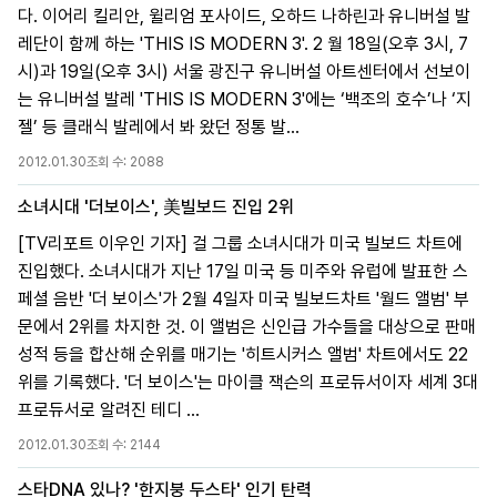
다. 이어리 킬리안, 윌리엄 포사이드, 오하드 나하린과 유니버설 발
레단이 함께 하는 'THIS IS MODERN 3'. 2 월 18일(오후 3시, 7
시)과 19일(오후 3시) 서울 광진구 유니버설 아트센터에서 선보이
는 유니버설 발레 'THIS IS MODERN 3'에는 ‘백조의 호수’나 ‘지
젤’ 등 클래식 발레에서 봐 왔던 정통 발...
2012.01.30
조회 수:
2088
소녀시대 '더보이스', 美빌보드 진입 2위
[TV리포트 이우인 기자] 걸 그룹 소녀시대가 미국 빌보드 차트에
진입했다. 소녀시대가 지난 17일 미국 등 미주와 유럽에 발표한 스
페셜 음반 '더 보이스'가 2월 4일자 미국 빌보드차트 '월드 앨범' 부
문에서 2위를 차지한 것. 이 앨범은 신인급 가수들을 대상으로 판매
성적 등을 합산해 순위를 매기는 '히트시커스 앨범' 차트에서도 22
위를 기록했다. '더 보이스'는 마이클 잭슨의 프로듀서이자 세계 3대
프로듀서로 알려진 테디 ...
2012.01.30
조회 수:
2144
스타DNA 있나? '한지붕 두스타' 인기 탄력