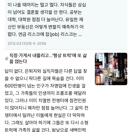
이 나올 때까지는 멀고 멀다. 자식들은 삼십
이 넘어도 결혼할 생각을 안 한다. 공부는
대학, 대학원 점점 더 늘어난다. 유일한 재
산인 부동산은 어떻게 변할지 예측하기 어
렵다. 연금 리스크에 잡(job) 리스크는 ...
2012.03.13
조회 수:
2059
직장·가게서 내몰리고…'행상 트럭'에 또 삶
을 얹는다
답이 없다. 은퇴자와 실직자들은 다른 답을 찾
을 수 없으니 막다른 길에 목숨을 건다. 이미
600만명이 넘는 인구가 자영업에 인생을 걸
었고, 그 가족들의 인생까지 조롱조롱 매달려
있다. 그러나 이미 치열한 전쟁터에 참전인원
이 많아지니 패자만 점점 늘어난다. 그 삶의 전
쟁터에서 밀려난 이들에게 현실은 더 막막하
다. 그래도 살아야 하기에 그들은 또 다시 소형
트럭에 가족의 삶을 건다. 밤낮으로 새벽인력