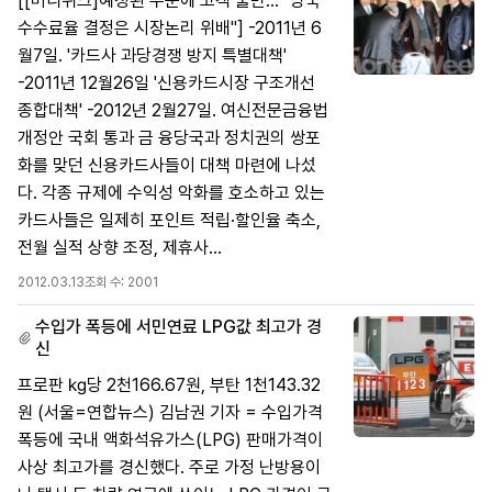
[[머니위크]예정된 수순에 고객 불만… "당국
수수료율 결정은 시장논리 위배"] -2011년 6
월7일. '카드사 과당경쟁 방지 특별대책'
-2011년 12월26일 '신용카드시장 구조개선
종합대책' -2012년 2월27일. 여신전문금융법
개정안 국회 통과 금 융당국과 정치권의 쌍포
화를 맞던 신용카드사들이 대책 마련에 나섰
다. 각종 규제에 수익성 악화를 호소하고 있는
카드사들은 일제히 포인트 적립·할인율 축소,
전월 실적 상향 조정, 제휴사...
2012.03.13
조회 수:
2001
수입가 폭등에 서민연료 LPG값 최고가 경
신
프로판 ㎏당 2천166.67원, 부탄 1천143.32
원 (서울=연합뉴스) 김남권 기자 = 수입가격
폭등에 국내 액화석유가스(LPG) 판매가격이
사상 최고가를 경신했다. 주로 가정 난방용이