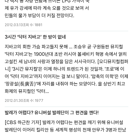
나 택시 등 차량 연료에 쓰이는 LPG 가격이 국
제 유가 강세에 따라 계속 오를 것으로 보여 서
민들의 물가 부담이 더 커질 전망이다.
2012.03.13
조회 수:
1881
3시간 ‘닥터 지바고’ 한 방이 없네
지바고의 회한 가슴 파고들지 못해 … 조승우 곧 구원등판 뮤지컬
'닥터 지바고'는 1900년대 초반 러시아 볼셰비키 혁명 속에서 얽히
고설킨 세 남녀의 사랑과 열정을 담은 서사극이다. [오디뮤지컬컴퍼
니] '3시간 뮤지컬'은 이제 하나의 트렌드가 된 것일까. '조로'에 이
어 '닥터 지바고'까지 이어지는 걸 보니 말이다. '압축의 미학'은 이제
'장광설(長廣舌)'에 자리를 내줘야 하는 모양이다. 올 상반기 최고
화제의 뮤지컬인 '닥터...
2012.01.30
조회 수:
1977
발레가 어렵다? 유니버설 발레단이 그 편견을 깬다!
[CBS 하근찬 기자] 발레가 어렵다는 편견을 깨기 위해 유니버설
발레단이 이어리 킬리안 등 세계적 명성의 천재 안무가 3명과 만났