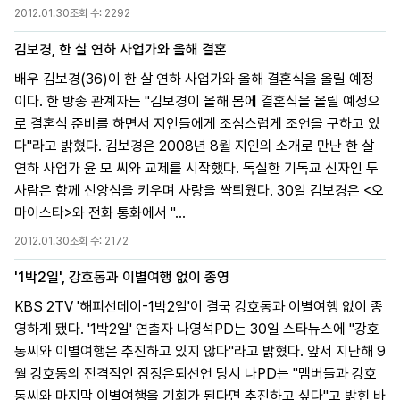
2012.01.30
조회 수:
2292
김보경, 한 살 연하 사업가와 올해 결혼
배우 김보경(36)이 한 살 연하 사업가와 올해 결혼식을 올릴 예정
이다. 한 방송 관계자는 "김보경이 올해 봄에 결혼식을 올릴 예정으
로 결혼식 준비를 하면서 지인들에게 조심스럽게 조언을 구하고 있
다"라고 밝혔다. 김보경은 2008년 8월 지인의 소개로 만난 한 살
연하 사업가 윤 모 씨와 교제를 시작했다. 독실한 기독교 신자인 두
사람은 함께 신앙심을 키우며 사랑을 싹틔웠다. 30일 김보경은 <오
마이스타>와 전화 통화에서 "...
2012.01.30
조회 수:
2172
'1박2일', 강호동과 이별여행 없이 종영
KBS 2TV '해피선데이-1박2일'이 결국 강호동과 이별여행 없이 종
영하게 됐다. '1박2일' 연출자 나영석PD는 30일 스타뉴스에 "강호
동씨와 이별여행은 추진하고 있지 않다"라고 밝혔다. 앞서 지난해 9
월 강호동의 전격적인 잠정은퇴선언 당시 나PD는 "멤버들과 강호
동씨와 마지막 이별여행을 기회가 된다면 추진하고 싶다"고 밝힌 바