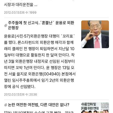
시장과 대리운전을 ...
2012.03.13
조회 수:
1999
주주들에 첫 신고식..`혼쭐난` 윤용로 외환
은행장
윤용로(사진·57)외환은행장 대행이 `꼬리표`
를 뗐다. 론스타펀드의 외환은행 매각과 함께
래리 클레인 전 행장이 퇴임하면서 지난달 10
일부터 대행으로 활동한지 한 달여 만이다. 작
년 3월 외환은행장 내정자로 선임된 시점부터
따지면 꼬박 1년여 만이다. 윤 행장은 13일 오
전 서울 을지로 외환은행(004940) 본점에서
열린 임시주주총회에서 임기 2년의 외환은행
장에 공식 선임됐다.
2012.03.13
조회 수:
2036
논란 여전한 여전법, 다른 대안은 없나?