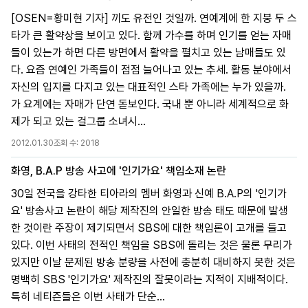
[OSEN=황미현 기자] 끼도 유전인 것일까. 연예계에 한 지붕 두 스
타가 큰 활약상을 보이고 있다. 함께 가수를 하며 인기를 얻는 자매
들이 있는가 하면 다른 방면에서 활약을 펼치고 있는 남매들도 있
다. 요즘 연예인 가족들이 점점 늘어나고 있는 추세. 활동 분야에서
자신의 입지를 다지고 있는 대표적인 스타 가족에는 누가 있을까.
가 요계에는 자매가 단연 돋보인다. 국내 뿐 아니라 세계적으로 화
제가 되고 있는 걸그룹 소녀시...
2012.01.30
조회 수:
2018
화영, B.A.P 방송 사고에 '인기가요' 책임소재 논란
30일 전국을 강타한 티아라의 멤버 화영과 신예 B.A.P의 '인기가
요' 방송사고 논란이 해당 제작진의 안일한 방송 태도 때문에 발생
한 것이란 주장이 제기되면서 SBS에 대한 책임론이 고개를 들고
있다. 이번 사태의 전적인 책임을 SBS에 돌리는 것은 물론 무리가
있지만 이날 문제된 방송 분량을 사전에 충분히 대비하지 못한 것은
명백히 SBS '인기가요' 제작진의 잘못이라는 지적이 지배적이다.
특히 네티즌들은 이번 사태가 단순...