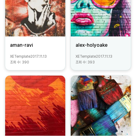
aman-ravi
alex-holyoake
XETemplate
2017.11.13
XETemplate
2017.11.13
조회 수:
390
조회 수:
393