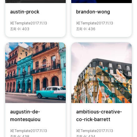
austin-prock
brandon-wong
XETemplate
2017.11.13
XETemplate
2017.11.13
조회 수:
403
조회 수:
436
augustin-de-
ambitious-creative-
montesquiou
co-rick-barrett
XETemplate
2017.11.13
XETemplate
2017.11.13
조회 수:
438
조회 수:
434