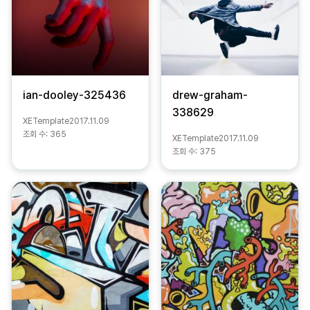
ian-dooley-325436
drew-graham-
338629
XETemplate
2017.11.09
조회 수:
365
XETemplate
2017.11.09
조회 수:
375