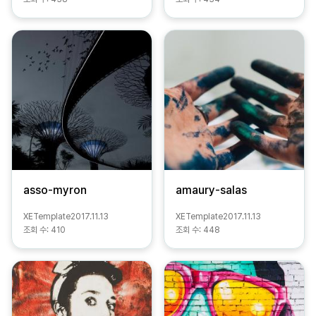
asso-myron
amaury-salas
XETemplate
2017.11.13
XETemplate
2017.11.13
조회 수:
410
조회 수:
448