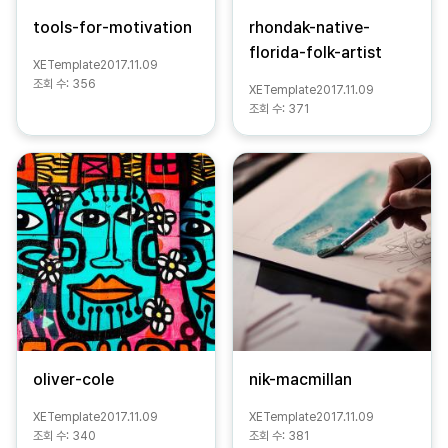
tools-for-motivation
rhondak-native-
florida-folk-artist
XETemplate
2017.11.09
조회 수:
356
XETemplate
2017.11.09
조회 수:
371
oliver-cole
nik-macmillan
XETemplate
2017.11.09
XETemplate
2017.11.09
조회 수:
340
조회 수:
381