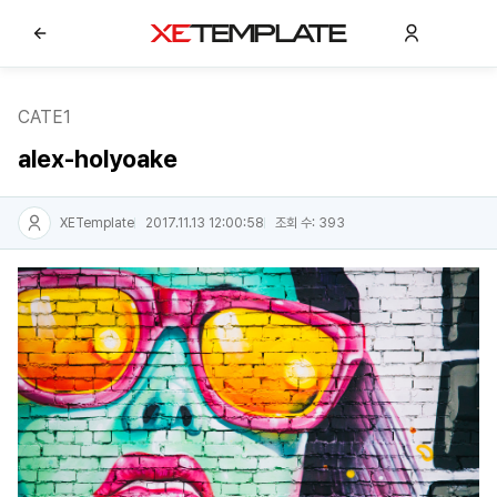
CATE1
alex-holyoake
XETemplate
2017.11.13 12:00:58
조회 수: 393