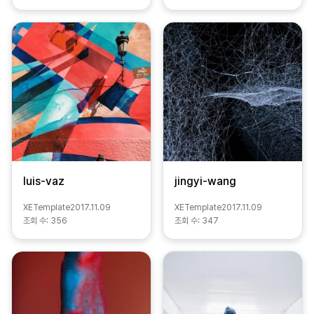
luis-vaz
jingyi-wang
XETemplate
2017.11.09
XETemplate
2017.11.09
조회 수:
356
조회 수:
347