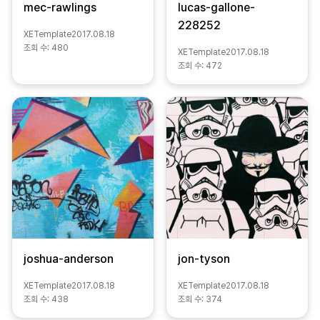
mec-rawlings
lucas-gallone-
228252
XETemplate
2017.08.18
조회 수:
480
XETemplate
2017.08.18
조회 수:
472
joshua-anderson
jon-tyson
XETemplate
2017.08.18
XETemplate
2017.08.18
조회 수:
438
조회 수:
374