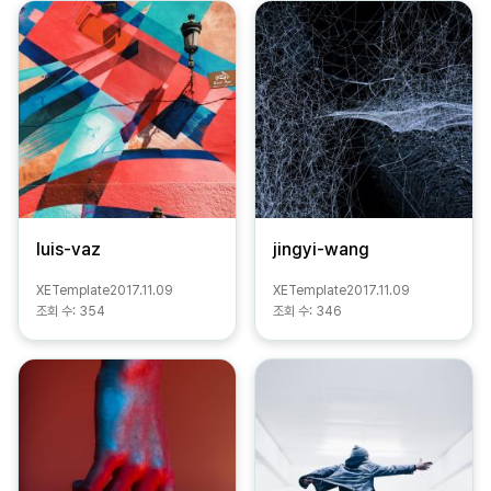
luis-vaz
jingyi-wang
XETemplate
2017.11.09
XETemplate
2017.11.09
조회 수:
354
조회 수:
346