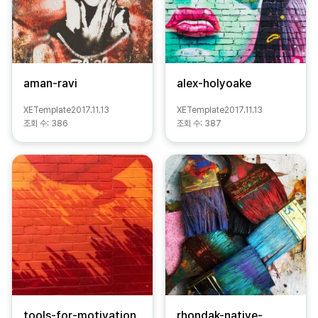
aman-ravi
alex-holyoake
XETemplate
2017.11.13
XETemplate
2017.11.13
조회 수:
386
조회 수:
387
tools-for-motivation
rhondak-native-