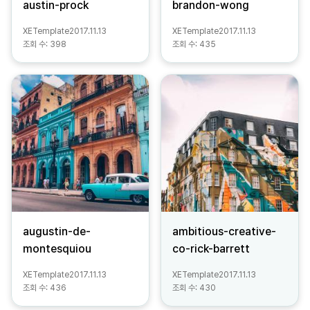
austin-prock
brandon-wong
XETemplate
2017.11.13
XETemplate
2017.11.13
조회 수:
398
조회 수:
435
augustin-de-
ambitious-creative-
montesquiou
co-rick-barrett
XETemplate
2017.11.13
XETemplate
2017.11.13
조회 수:
436
조회 수:
430