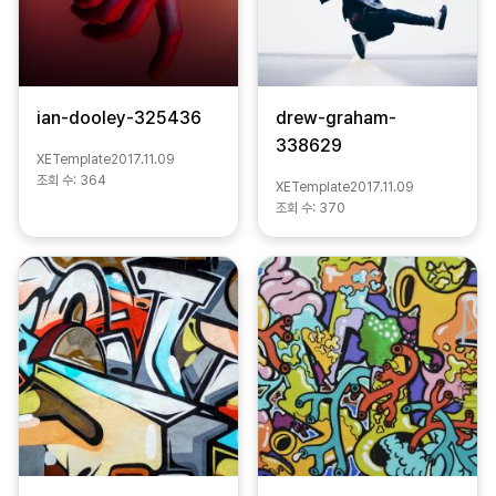
ian-dooley-325436
drew-graham-
338629
XETemplate
2017.11.09
조회 수:
364
XETemplate
2017.11.09
조회 수:
370