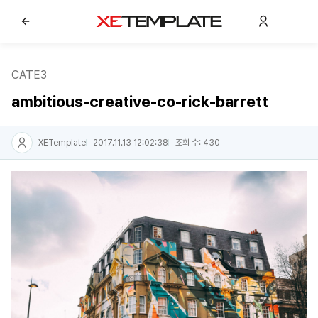
CATE3
ambitious-creative-co-rick-barrett
XETemplate
2017.11.13 12:02:38
조회 수: 430