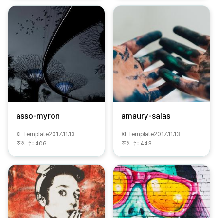
asso-myron
amaury-salas
XETemplate
2017.11.13
XETemplate
2017.11.13
조회 수:
406
조회 수:
443