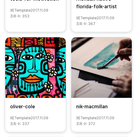
florida-folk-artist
XETemplate
2017.11.09
조회 수:
353
XETemplate
2017.11.09
조회 수:
367
oliver-cole
nik-macmillan
XETemplate
2017.11.09
XETemplate
2017.11.09
조회 수:
337
조회 수:
372