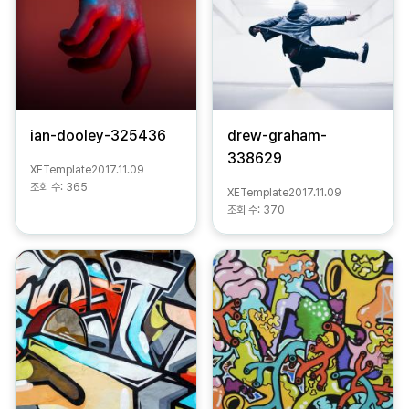
ian-dooley-325436
drew-graham-
338629
XETemplate
2017.11.09
조회 수:
365
XETemplate
2017.11.09
조회 수:
370