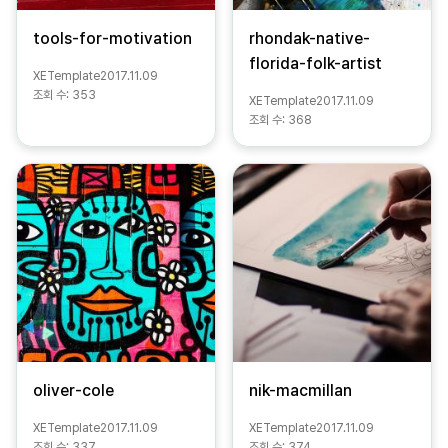
tools-for-motivation
rhondak-native-
florida-folk-artist
XETemplate
2017.11.09
조회 수:
353
XETemplate
2017.11.09
조회 수:
368
oliver-cole
nik-macmillan
XETemplate
2017.11.09
XETemplate
2017.11.09
조회 수:
337
조회 수:
374