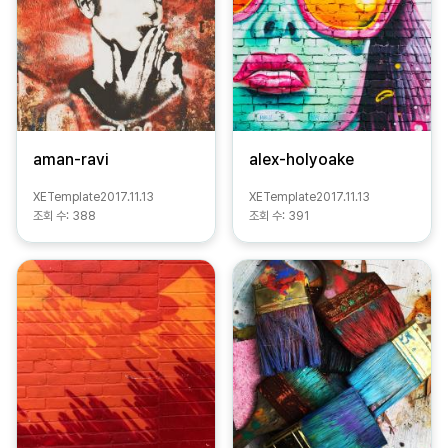
aman-ravi
alex-holyoake
XETemplate
2017.11.13
XETemplate
2017.11.13
조회 수:
388
조회 수:
391