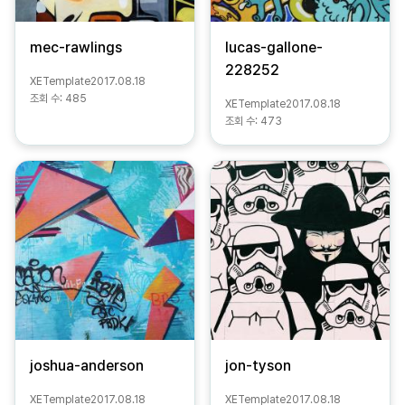
mec-rawlings
lucas-gallone-
228252
XETemplate
2017.08.18
조회 수:
485
XETemplate
2017.08.18
조회 수:
473
joshua-anderson
jon-tyson
XETemplate
2017.08.18
XETemplate
2017.08.18