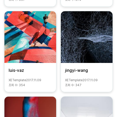
luis-vaz
jingyi-wang
XETemplate
2017.11.09
XETemplate
2017.11.09
조회 수:
354
조회 수:
347