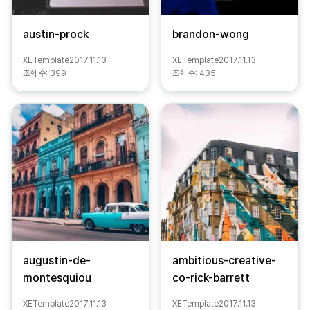
austin-prock
brandon-wong
XETemplate
2017.11.13
XETemplate
2017.11.13
조회 수:
399
조회 수:
435
augustin-de-
ambitious-creative-
montesquiou
co-rick-barrett
XETemplate
2017.11.13
XETemplate
2017.11.13