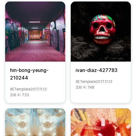
hin-bong-yeung-
ivan-diaz-427783
210244
XETemplate
2017.11.13
조회 수:
748
XETemplate
2017.11.13
조회 수:
733