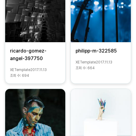
ricardo-gomez-
philipp-m-322585
angel-397750
XETemplate
2017.11.13
조회 수:
664
XETemplate
2017.11.13
조회 수:
694