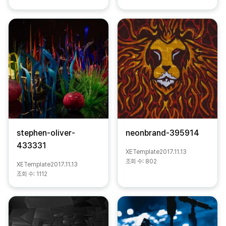
stephen-oliver-
neonbrand-395914
433331
XETemplate
2017.11.13
조회 수:
802
XETemplate
2017.11.13
조회 수:
1112