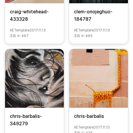
craig-whitehead-
clem-onojeghuo-
433328
184787
XETemplate
2017.11.13
XETemplate
2017.11.13
조회 수:
497
조회 수:
495
chris-barbalis-
chris-barbalis
349279
XETemplate
2017.11.13