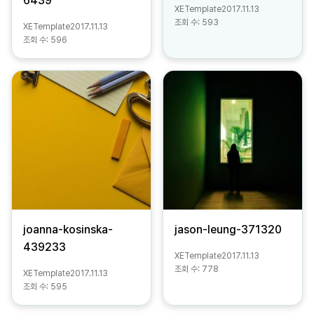
6439
XETemplate
2017.11.13
조회 수:
593
XETemplate
2017.11.13
조회 수:
596
joanna-kosinska-
jason-leung-371320
439233
XETemplate
2017.11.13
조회 수:
778
XETemplate
2017.11.13
조회 수:
595