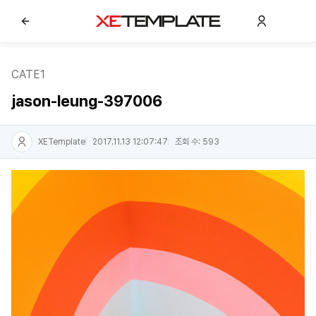
CATE1
jason-leung-397006
XETemplate
2017.11.13 12:07:47
조회 수: 593