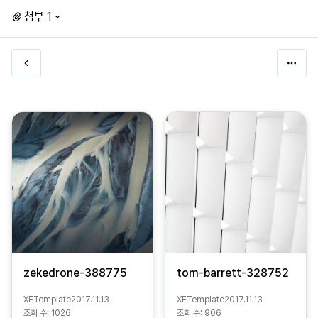
첨부 1
zekedrone-388775
tom-barrett-328752
XETemplate
2017.11.13
XETemplate
2017.11.13
조회 수:
1026
조회 수:
906