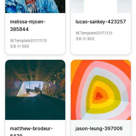
melissa-mjoen-
lucas-sankey-423257
385844
XETemplate
2017.11.13
조회 수:
802
XETemplate
2017.11.13
조회 수:
685
matthew-brodeur-
jason-leung-397006