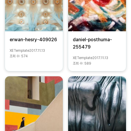
erwan-hesry-409026
daniel-posthuma-
255479
XETemplate
2017.11.13
조회 수:
574
XETemplate
2017.11.13
조회 수:
589