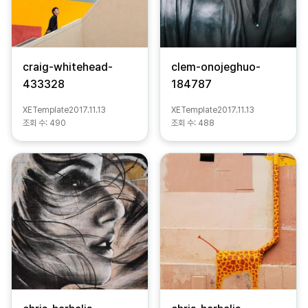
craig-whitehead-
clem-onojeghuo-
433328
184787
XETemplate
2017.11.13
XETemplate
2017.11.13
조회 수:
490
조회 수:
488