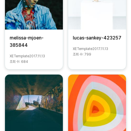
melissa-mjoen-
lucas-sankey-423257
385844
XETemplate
2017.11.13
조회 수:
799
XETemplate
2017.11.13
조회 수:
684