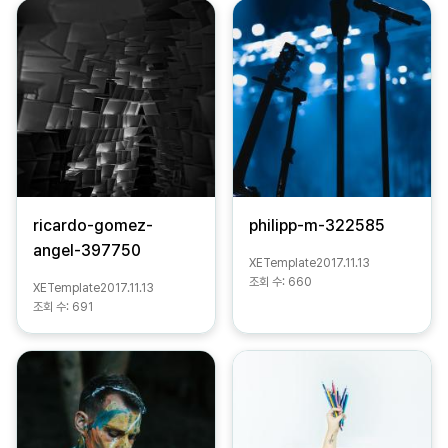
ricardo-gomez-
philipp-m-322585
angel-397750
XETemplate
2017.11.13
조회 수:
660
XETemplate
2017.11.13
조회 수:
691