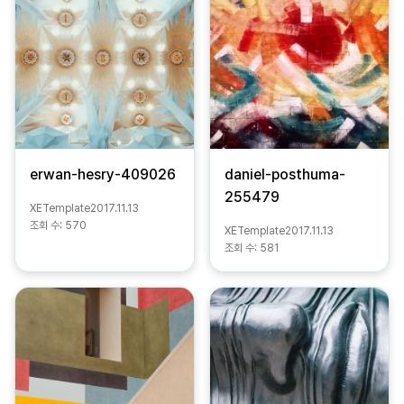
erwan-hesry-409026
daniel-posthuma-
255479
XETemplate
2017.11.13
조회 수:
570
XETemplate
2017.11.13
조회 수:
581