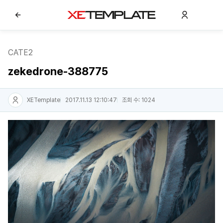
CATE2
zekedrone-388775
XETemplate
2017.11.13 12:10:47
조회 수: 1024