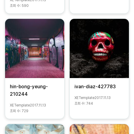
조회 수:
590
hin-bong-yeung-
ivan-diaz-427783
210244
XETemplate
2017.11.13
조회 수:
744
XETemplate
2017.11.13
조회 수:
729