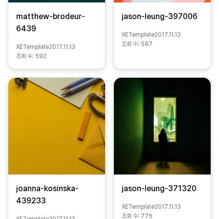
matthew-brodeur-
jason-leung-397006
6439
XETemplate
2017.11.13
조회 수:
587
XETemplate
2017.11.13
조회 수:
592
joanna-kosinska-
jason-leung-371320
439233
XETemplate
2017.11.13
조회 수:
776
XETemplate
2017.11.13