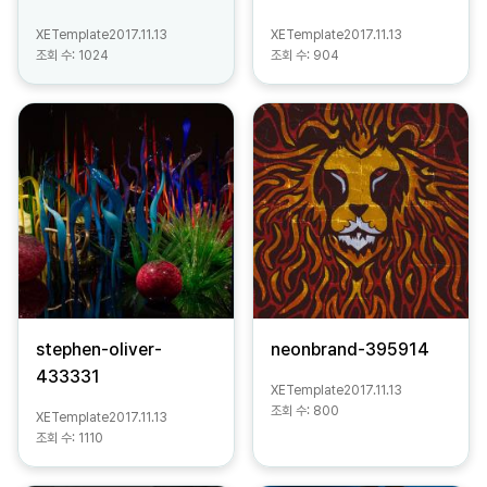
XETemplate
2017.11.13
XETemplate
2017.11.13
조회 수:
1024
조회 수:
904
stephen-oliver-
neonbrand-395914
433331
XETemplate
2017.11.13
조회 수:
800
XETemplate
2017.11.13
조회 수:
1110