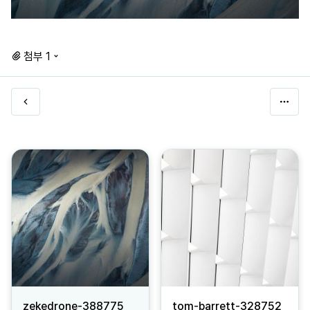
첨부 1
zekedrone-388775
tom-barrett-328752